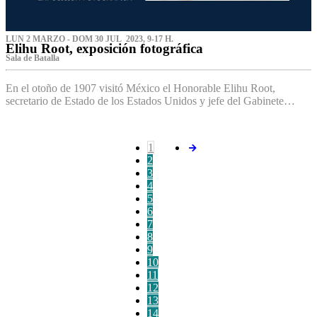
LUN 2 MARZO - DOM 30 JUL 2023, 9-17 H.
Elihu Root, exposición fotográfica
Sala de Batalla
En el otoño de 1907 visitó México el Honorable Elihu Root,
secretario de Estado de los Estados Unidos y jefe del Gabinete…
1
2
3
4
5
6
7
8
9
10
11
12
13
14