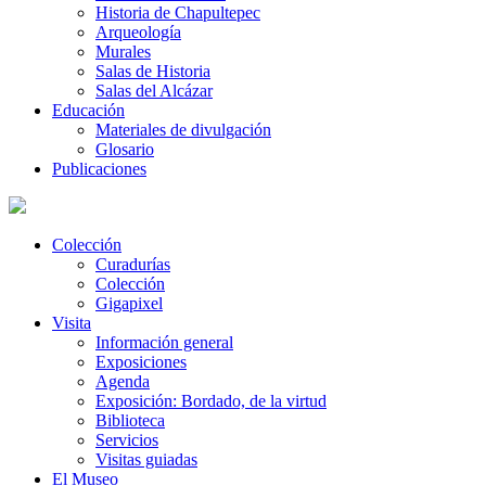
Historia de Chapultepec
Arqueología
Murales
Salas de Historia
Salas del Alcázar
Educación
Materiales de divulgación
Glosario
Publicaciones
Colección
Curadurías
Colección
Gigapixel
Visita
Información general
Exposiciones
Agenda
Exposición: Bordado, de la virtud
Biblioteca
Servicios
Visitas guiadas
El Museo