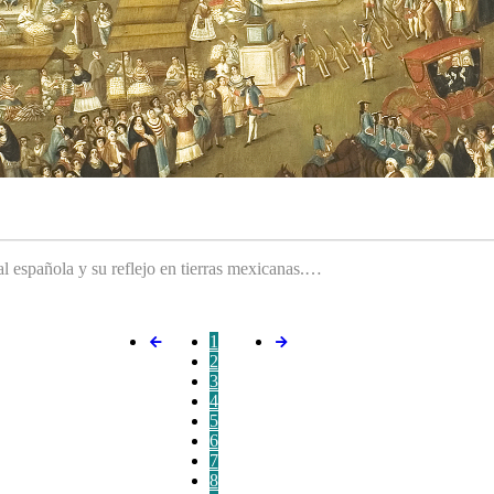
ral española y su reflejo en tierras mexicanas.…
1
2
3
4
5
6
7
8