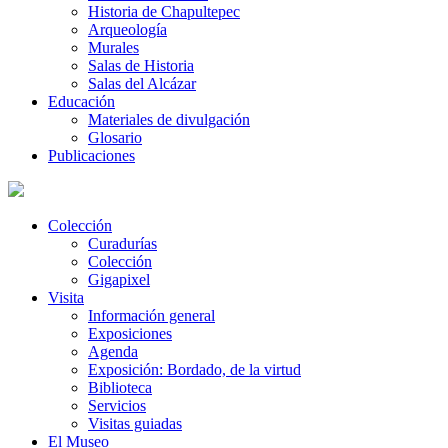
Historia de Chapultepec
Arqueología
Murales
Salas de Historia
Salas del Alcázar
Educación
Materiales de divulgación
Glosario
Publicaciones
Colección
Curadurías
Colección
Gigapixel
Visita
Información general
Exposiciones
Agenda
Exposición: Bordado, de la virtud
Biblioteca
Servicios
Visitas guiadas
El Museo