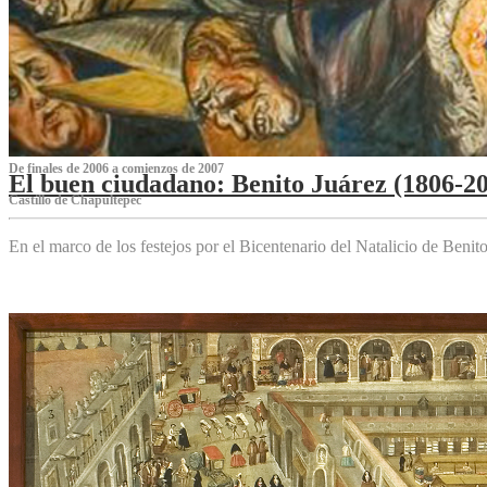
De finales de 2006 a comienzos de 2007
El buen ciudadano: Benito Juárez (1806-2
Castillo de Chapultepec
En el marco de los festejos por el Bicentenario del Natalicio de Beni