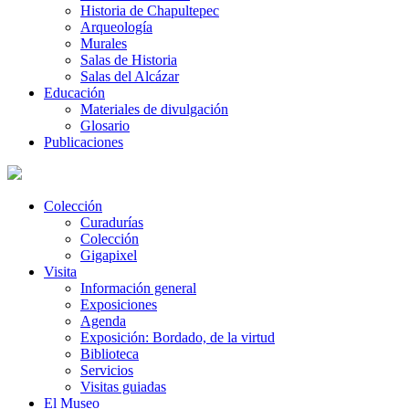
Historia de Chapultepec
Arqueología
Murales
Salas de Historia
Salas del Alcázar
Educación
Materiales de divulgación
Glosario
Publicaciones
Colección
Curadurías
Colección
Gigapixel
Visita
Información general
Exposiciones
Agenda
Exposición: Bordado, de la virtud
Biblioteca
Servicios
Visitas guiadas
El Museo