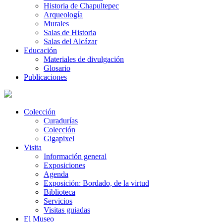
Historia de Chapultepec
Arqueología
Murales
Salas de Historia
Salas del Alcázar
Educación
Materiales de divulgación
Glosario
Publicaciones
Colección
Curadurías
Colección
Gigapixel
Visita
Información general
Exposiciones
Agenda
Exposición: Bordado, de la virtud
Biblioteca
Servicios
Visitas guiadas
El Museo