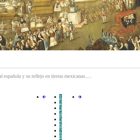
ral española y su reflejo en tierras mexicanas.…
1
2
3
4
5
6
7
8