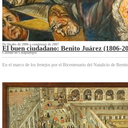
De finales de 2006 a comienzos de 2007
El buen ciudadano: Benito Juárez (1806-2
Castillo de Chapultepec
En el marco de los festejos por el Bicentenario del Natalicio de Beni