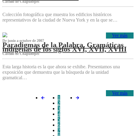
Castillo de Chapultepec
Colección fotográfica que muestra los edificios históricos
representativos de la ciudad de Nueva York y en la que se…
Ver más
De junio a octubre de 2007
Paradigmas de la Palabra. Gramáticas
indígenas de los siglos XVI, XVII, XVIII
Castillo de Chapultepec
Esta larga historia es la que ahora se exhibe. Presentamos una
exposición que demuestra que la búsqueda de la unidad
gramatical…
Ver más
1
2
3
4
5
6
7
8