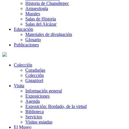
Historia de Chapultepec
Arqueología
Murales
Salas de Historia
Salas del Alcázar
Educación
Materiales de divulgación
Glosario
Publicaciones
Colección
Curadurías
Colección
Gigapixel
Visita
Información general
Exposiciones
Agenda
Exposición: Bordado, de la virtud
Biblioteca
Servicios
Visitas guiadas
El Museo