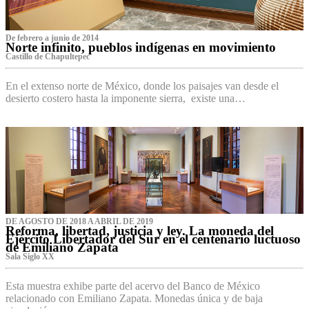
De febrero a junio de 2014
Norte infinito, pueblos indígenas en movimiento
Castillo de Chapultepec
En el extenso norte de México, donde los paisajes van desde el
desierto costero hasta la imponente sierra, existe una…
DE AGOSTO DE 2018 A ABRIL DE 2019
Reforma, libertad, justicia y ley. La moneda del
Ejército Libertador del Sur en el centenario luctuoso
de Emiliano Zapata
Sala Siglo XX
Esta muestra exhibe parte del acervo del Banco de México
relacionado con Emiliano Zapata. Monedas única y de baja