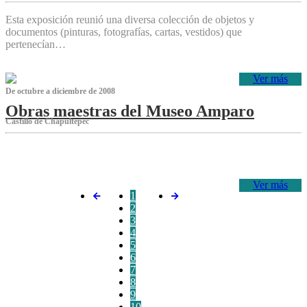
Esta exposición reunió una diversa colección de objetos y
documentos (pinturas, fotografías, cartas, vestidos) que
pertenecían…
Ver más
De octubre a diciembre de 2008
Obras maestras del Museo Amparo
Castillo de Chapultepec
‌
Ver más
1
2
3
4
5
6
7
8
9
10