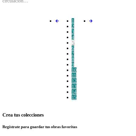
circulación…
1
2
3
4
5
6
7
8
9
10
11
12
13
14
15
Crea tus colecciones
Regístrate para guardar tus obras favoritas