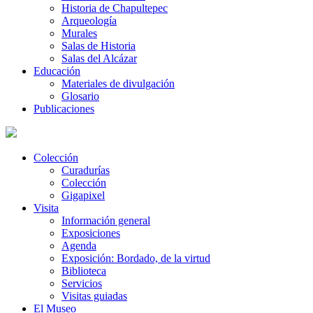
Historia de Chapultepec
Arqueología
Murales
Salas de Historia
Salas del Alcázar
Educación
Materiales de divulgación
Glosario
Publicaciones
Colección
Curadurías
Colección
Gigapixel
Visita
Información general
Exposiciones
Agenda
Exposición: Bordado, de la virtud
Biblioteca
Servicios
Visitas guiadas
El Museo