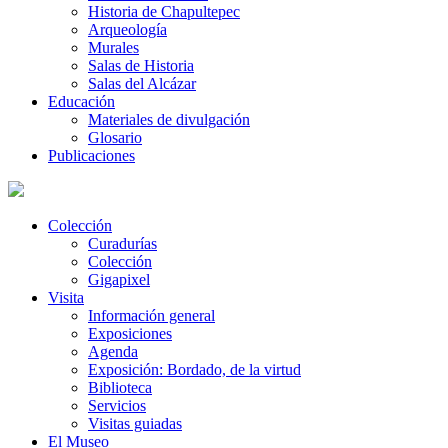
Historia de Chapultepec
Arqueología
Murales
Salas de Historia
Salas del Alcázar
Educación
Materiales de divulgación
Glosario
Publicaciones
Colección
Curadurías
Colección
Gigapixel
Visita
Información general
Exposiciones
Agenda
Exposición: Bordado, de la virtud
Biblioteca
Servicios
Visitas guiadas
El Museo