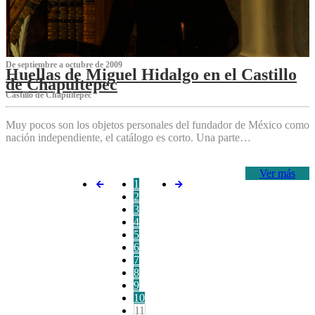
De septiembre a octubre de 2009
Huellas de Miguel Hidalgo en el Castillo
de Chapultepec
Castillo de Chapultepec
Muy pocos son los objetos personales del fundador de México como
nación independiente, el catálogo es corto. Una parte…
Ver más
1
2
3
4
5
6
7
8
9
10
11