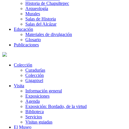
Historia de Chapultepec
Arqueología
Murales
Salas de Historia
Salas del Alcázar
Educación
Materiales de divulgación
Glosario
Publicaciones
Colección
Curadurías
Colección
Gigapixel
Visita
Información general
Exposiciones
Agenda
Exposición: Bordado, de la virtud
Biblioteca
Servicios
Visitas guiadas
El Museo