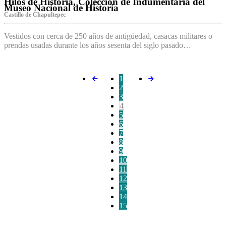
Hilos de Historia, Colección de Indumentaria del
Museo Nacional de Historia
Castillo de Chapultepec
Vestidos con cerca de 250 años de antigüedad, casacas militares o
prendas usadas durante los años sesenta del siglo pasado…
1
2
3
4
5
6
7
8
9
10
11
12
13
14
15