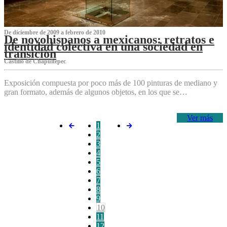
De diciembre de 2009 a febrero de 2010
De novohispanos a mexicanos: retratos e
identidad colectiva en una sociedad en
transición
Castillo de Chapultepec
Exposición compuesta por poco más de 100 pinturas de mediano y
gran formato, además de algunos objetos, en los que se…
Ver más
1
2
3
4
5
6
7
8
9
10
11
12