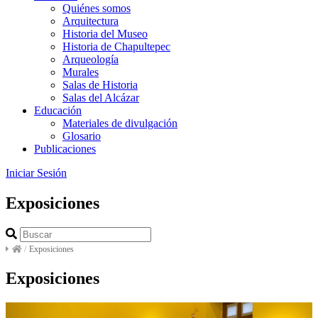
Quiénes somos
Arquitectura
Historia del Museo
Historia de Chapultepec
Arqueología
Murales
Salas de Historia
Salas del Alcázar
Educación
Materiales de divulgación
Glosario
Publicaciones
Iniciar Sesión
Exposiciones
/
Exposiciones
Exposiciones