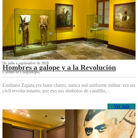
De julio a septiembre de 2010
Hombres a galope y a la Revolución
Castillo de Chapultepec
Emiliano Zapata era buen charro, nunca usó uniforme militar: era un
civil revolucionario, por eso sus símbolos de caudillo,…
Ver más