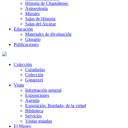
Historia de Chapultepec
Arqueología
Murales
Salas de Historia
Salas del Alcázar
Educación
Materiales de divulgación
Glosario
Publicaciones
Colección
Curadurías
Colección
Gigapixel
Visita
Información general
Exposiciones
Agenda
Exposición: Bordado, de la virtud
Biblioteca
Servicios
Visitas guiadas
El Museo