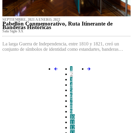
SEPTIEMBRE, 2021 A ENERO, 2022
Pabellón Conmemorativo, Ruta Itinerante de
Banderas Históricas
Sala Siglo XX
La larga Guerra de Independencia, entre 1810 y 1821, creó un
conjunto de símbolos de identidad como estandartes, banderas…
1
2
3
4
5
6
7
8
9
10
11
12
13