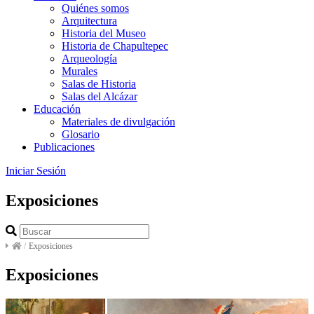
Quiénes somos
Arquitectura
Historia del Museo
Historia de Chapultepec
Arqueología
Murales
Salas de Historia
Salas del Alcázar
Educación
Materiales de divulgación
Glosario
Publicaciones
Iniciar Sesión
Exposiciones
/
Exposiciones
Exposiciones