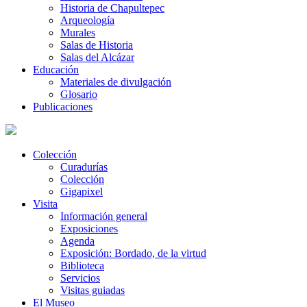
Historia de Chapultepec
Arqueología
Murales
Salas de Historia
Salas del Alcázar
Educación
Materiales de divulgación
Glosario
Publicaciones
Colección
Curadurías
Colección
Gigapixel
Visita
Información general
Exposiciones
Agenda
Exposición: Bordado, de la virtud
Biblioteca
Servicios
Visitas guiadas
El Museo