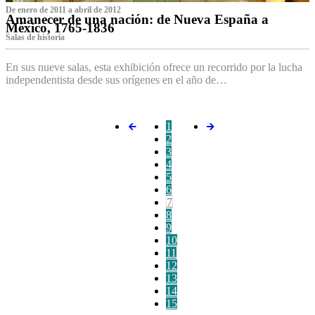
De enero de 2011 a abril de 2012
Amanecer de una nación: de Nueva España a
México, 1765-1836
Salas de historia
En sus nueve salas, esta exhibición ofrece un recorrido por la lucha
independentista desde sus orígenes en el año de…
1
2
3
4
5
6
7
8
9
10
11
12
13
14
15