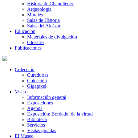
Historia de Chapultepec
Arqueología
Murales
Salas de Historia
Salas del Alcázar
Educación
Materiales de divulgación
Glosario
Publicaciones
Colección
Curadurías
Colección
Gigapixel
Visita
Información general
Exposiciones
Agenda
Exposición: Bordado, de la virtud
Biblioteca
Servicios
Visitas guiadas
El Museo