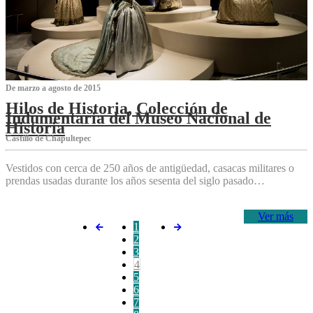
De marzo a agosto de 2015
Hilos de Historia, Colección de
Indumentaria del Museo Nacional de
Historia
Castillo de Chapultepec
Vestidos con cerca de 250 años de antigüedad, casacas militares o
prendas usadas durante los años sesenta del siglo pasado…
Ver más
1
2
3
4
5
6
7