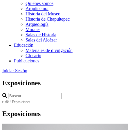
Quiénes somos
Arquitectura
Historia del Museo
Historia de Chapultepec
Arqueología
Murales
Salas de Historia
Salas del Alcázar
Educación
Materiales de divulgación
Glosario
Publicaciones
Iniciar Sesión
Exposiciones
/
Exposiciones
Exposiciones