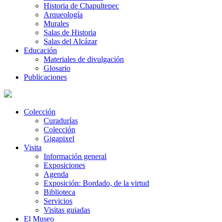
Historia de Chapultepec
Arqueología
Murales
Salas de Historia
Salas del Alcázar
Educación
Materiales de divulgación
Glosario
Publicaciones
Colección
Curadurías
Colección
Gigapixel
Visita
Información general
Exposiciones
Agenda
Exposición: Bordado, de la virtud
Biblioteca
Servicios
Visitas guiadas
El Museo