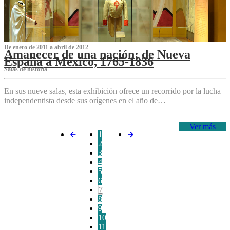
De enero de 2011 a abril de 2012
Amanecer de una nación: de Nueva
España a México, 1765-1836
Salas de historia
En sus nueve salas, esta exhibición ofrece un recorrido por la lucha
independentista desde sus orígenes en el año de…
Ver más
1
2
3
4
5
6
7
8
9
10
11