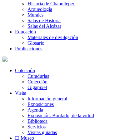
Historia de Chapultepec
Arqueología
Murales
Salas de Historia
Salas del Alcázar
Educación
Materiales de divulgación
Glosario
Publicaciones
Colección
Curadurías
Colección
Gigapixel
Visita
Información general
Exposiciones
Agenda
Exposición: Bordado, de la virtud
Biblioteca
Servicios
Visitas guiadas
El Museo