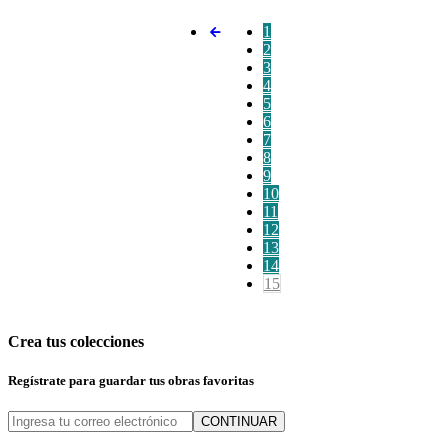
1
2
3
4
5
6
7
8
9
10
11
12
13
14
15
Crea tus colecciones
Regístrate para guardar tus obras favoritas
CONTINUAR