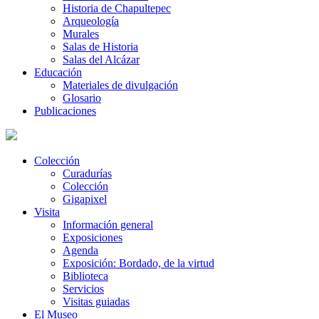
Historia de Chapultepec
Arqueología
Murales
Salas de Historia
Salas del Alcázar
Educación
Materiales de divulgación
Glosario
Publicaciones
Colección
Curadurías
Colección
Gigapixel
Visita
Información general
Exposiciones
Agenda
Exposición: Bordado, de la virtud
Biblioteca
Servicios
Visitas guiadas
El Museo