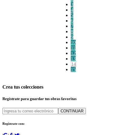
3
4
5
6
7
8
9
10
11
12
13
14
15
Crea tus colecciones
Regístrate para guardar tus obras favoritas
CONTINUAR
Regístrate con: