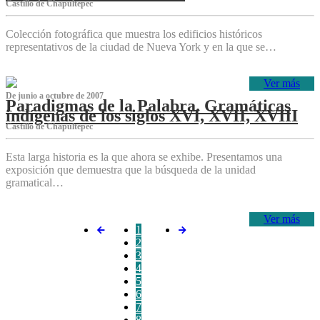
Castillo de Chapultepec
Colección fotográfica que muestra los edificios históricos
representativos de la ciudad de Nueva York y en la que se…
Ver más
De junio a octubre de 2007
Paradigmas de la Palabra. Gramáticas
indígenas de los siglos XVI, XVII, XVIII
Castillo de Chapultepec
Esta larga historia es la que ahora se exhibe. Presentamos una
exposición que demuestra que la búsqueda de la unidad
gramatical…
Ver más
1
2
3
4
5
6
7
8