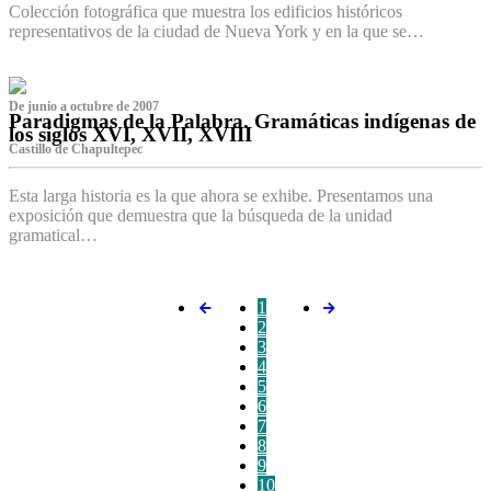
Colección fotográfica que muestra los edificios históricos
representativos de la ciudad de Nueva York y en la que se…
De junio a octubre de 2007
Paradigmas de la Palabra. Gramáticas indígenas de
los siglos XVI, XVII, XVIII
Castillo de Chapultepec
Esta larga historia es la que ahora se exhibe. Presentamos una
exposición que demuestra que la búsqueda de la unidad
gramatical…
1
2
3
4
5
6
7
8
9
10