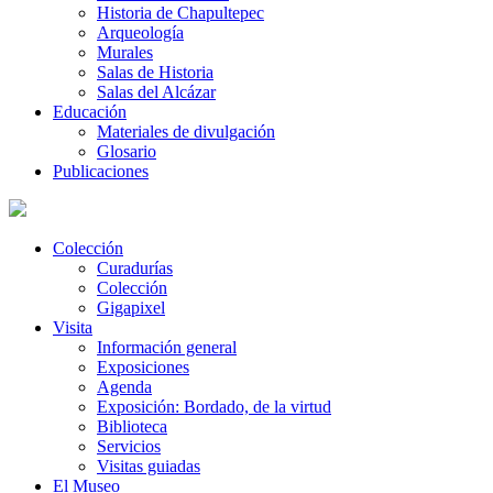
Historia de Chapultepec
Arqueología
Murales
Salas de Historia
Salas del Alcázar
Educación
Materiales de divulgación
Glosario
Publicaciones
Colección
Curadurías
Colección
Gigapixel
Visita
Información general
Exposiciones
Agenda
Exposición: Bordado, de la virtud
Biblioteca
Servicios
Visitas guiadas
El Museo