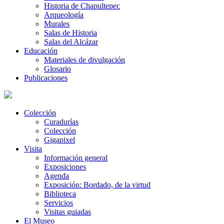
Historia de Chapultepec
Arqueología
Murales
Salas de Historia
Salas del Alcázar
Educación
Materiales de divulgación
Glosario
Publicaciones
Colección
Curadurías
Colección
Gigapixel
Visita
Información general
Exposiciones
Agenda
Exposición: Bordado, de la virtud
Biblioteca
Servicios
Visitas guiadas
El Museo