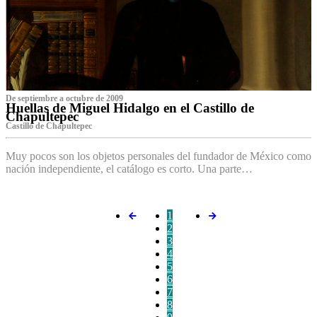
De septiembre a octubre de 2009
Huellas de Miguel Hidalgo en el Castillo de
Chapultepec
Castillo de Chapultepec
Muy pocos son los objetos personales del fundador de México como
nación independiente, el catálogo es corto. Una parte…
1
2
3
4
5
6
7
8