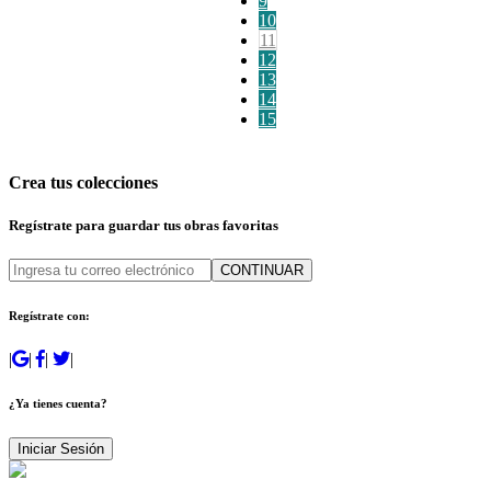
9
10
11
12
13
14
15
Crea tus colecciones
Regístrate para guardar tus obras favoritas
CONTINUAR
Regístrate con:
|
|
|
|
¿Ya tienes cuenta?
Iniciar Sesión