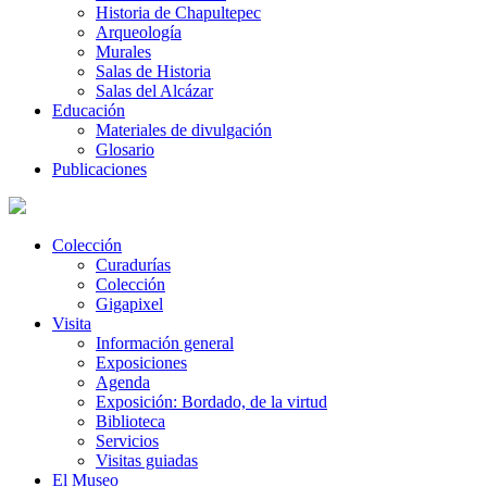
Historia de Chapultepec
Arqueología
Murales
Salas de Historia
Salas del Alcázar
Educación
Materiales de divulgación
Glosario
Publicaciones
Colección
Curadurías
Colección
Gigapixel
Visita
Información general
Exposiciones
Agenda
Exposición: Bordado, de la virtud
Biblioteca
Servicios
Visitas guiadas
El Museo