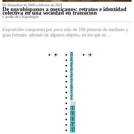
De diciembre de 2009 a febrero de 2010
De novohispanos a mexicanos: retratos e identidad
colectiva en una sociedad en transición
Castillo de Chapultepec
Exposición compuesta por poco más de 100 pinturas de mediano y
gran formato, además de algunos objetos, en los que se…
1
2
3
4
5
6
7
8
9
10
11
12
13
14
15