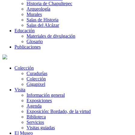
Historia de Chapultepec
Arqueología
Murales
Salas de Historia
Salas del Alcázar
Educación
Materiales de divulgación
Glosario
Publicaciones
Colección
Curadurías
Colección
Gigapixel
Visita
Información general
Exposiciones
Agenda
Exposición: Bordado, de la virtud
Biblioteca
Servicios
Visitas guiadas
El Museo