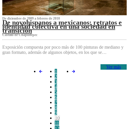
De diciembre de 2009 a febrero de 2010
De novohispanos a mexicanos: retratos e
identidad colectiva en una sociedad en
transición
Castillo de Chapultepec
Exposición compuesta por poco más de 100 pinturas de mediano y
gran formato, además de algunos objetos, en los que se…
Ver más
1
2
3
4
5
6
7
8
9
10
11
12