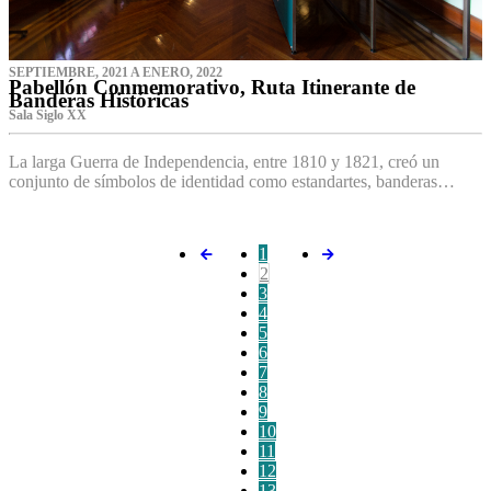
SEPTIEMBRE, 2021 A ENERO, 2022
Pabellón Conmemorativo, Ruta Itinerante de
Banderas Históricas
Sala Siglo XX
La larga Guerra de Independencia, entre 1810 y 1821, creó un
conjunto de símbolos de identidad como estandartes, banderas…
1
2
3
4
5
6
7
8
9
10
11
12
13