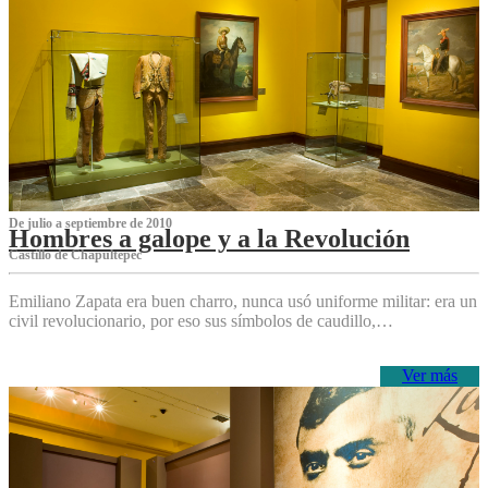
De julio a septiembre de 2010
Hombres a galope y a la Revolución
Castillo de Chapultepec
Emiliano Zapata era buen charro, nunca usó uniforme militar: era un
civil revolucionario, por eso sus símbolos de caudillo,…
Ver más