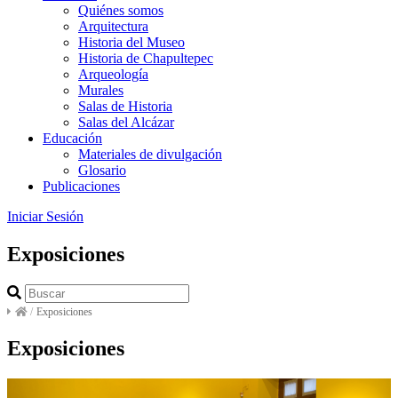
Quiénes somos
Arquitectura
Historia del Museo
Historia de Chapultepec
Arqueología
Murales
Salas de Historia
Salas del Alcázar
Educación
Materiales de divulgación
Glosario
Publicaciones
Iniciar Sesión
Exposiciones
/
Exposiciones
Exposiciones