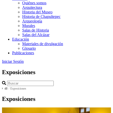
Quiénes somos
Arquitectura
Historia del Museo
Historia de Chapultepec
Arqueología
Murales
Salas de Historia
Salas del Alcázar
Educación
Materiales de divulgación
Glosario
Publicaciones
Iniciar Sesión
Exposiciones
/
Exposiciones
Exposiciones