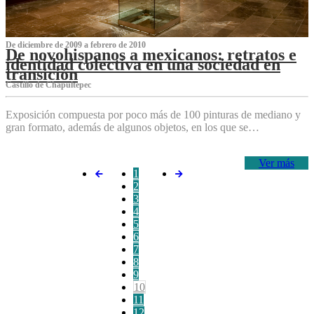
De diciembre de 2009 a febrero de 2010
De novohispanos a mexicanos: retratos e
identidad colectiva en una sociedad en
transición
Castillo de Chapultepec
Exposición compuesta por poco más de 100 pinturas de mediano y
gran formato, además de algunos objetos, en los que se…
Ver más
1
2
3
4
5
6
7
8
9
10
11
12