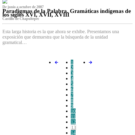
De junio a octubre de 2007
Paradigmas de la Palabra. Gramáticas indígenas de
los siglos XVI, XVII, XVIII
Castillo de Chapultepec
Esta larga historia es la que ahora se exhibe. Presentamos una
exposición que demuestra que la búsqueda de la unidad
gramatical…
1
2
3
4
5
6
7
8
9
10
11
12
13
14