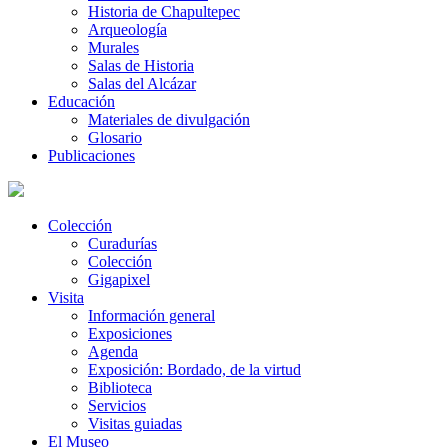
Historia de Chapultepec
Arqueología
Murales
Salas de Historia
Salas del Alcázar
Educación
Materiales de divulgación
Glosario
Publicaciones
Colección
Curadurías
Colección
Gigapixel
Visita
Información general
Exposiciones
Agenda
Exposición: Bordado, de la virtud
Biblioteca
Servicios
Visitas guiadas
El Museo