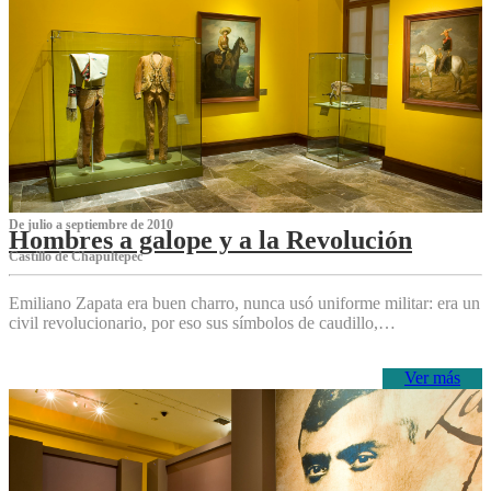
De julio a septiembre de 2010
Hombres a galope y a la Revolución
Castillo de Chapultepec
Emiliano Zapata era buen charro, nunca usó uniforme militar: era un
civil revolucionario, por eso sus símbolos de caudillo,…
Ver más