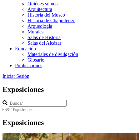
Quiénes somos
Arquitectura
Historia del Museo
Historia de Chapultepec
Arqueología
Murales
Salas de Historia
Salas del Alcázar
Educación
Materiales de divulgación
Glosario
Publicaciones
Iniciar Sesión
Exposiciones
/
Exposiciones
Exposiciones