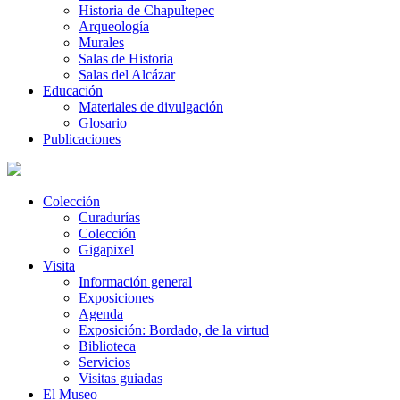
Historia de Chapultepec
Arqueología
Murales
Salas de Historia
Salas del Alcázar
Educación
Materiales de divulgación
Glosario
Publicaciones
Colección
Curadurías
Colección
Gigapixel
Visita
Información general
Exposiciones
Agenda
Exposición: Bordado, de la virtud
Biblioteca
Servicios
Visitas guiadas
El Museo