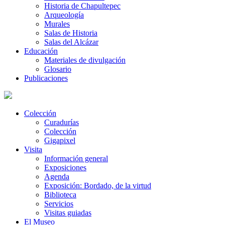
Historia de Chapultepec
Arqueología
Murales
Salas de Historia
Salas del Alcázar
Educación
Materiales de divulgación
Glosario
Publicaciones
Colección
Curadurías
Colección
Gigapixel
Visita
Información general
Exposiciones
Agenda
Exposición: Bordado, de la virtud
Biblioteca
Servicios
Visitas guiadas
El Museo