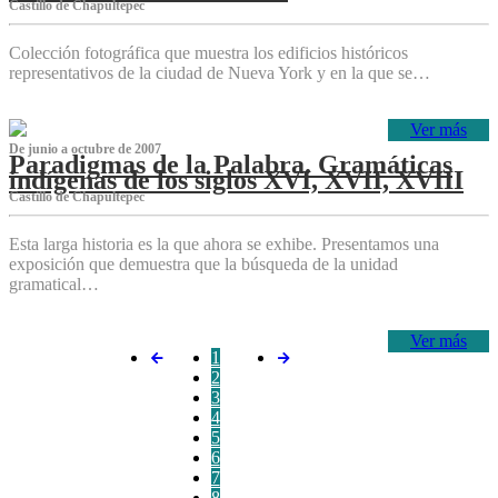
Castillo de Chapultepec
Colección fotográfica que muestra los edificios históricos
representativos de la ciudad de Nueva York y en la que se…
Ver más
De junio a octubre de 2007
Paradigmas de la Palabra. Gramáticas
indígenas de los siglos XVI, XVII, XVIII
Castillo de Chapultepec
Esta larga historia es la que ahora se exhibe. Presentamos una
exposición que demuestra que la búsqueda de la unidad
gramatical…
Ver más
1
2
3
4
5
6
7
8