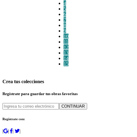
4
5
6
7
8
9
10
11
12
13
14
15
Crea tus colecciones
Regístrate para guardar tus obras favoritas
CONTINUAR
Regístrate con:
|
|
|
|