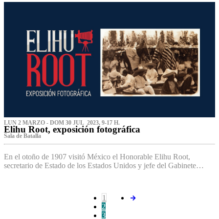
LUN 2 MARZO - DOM 30 JUL 2023, 9-17 H.
Elihu Root, exposición fotográfica
Sala de Batalla
En el otoño de 1907 visitó México el Honorable Elihu Root,
secretario de Estado de los Estados Unidos y jefe del Gabinete…
1
2
3