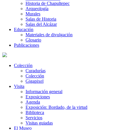
Historia de Chapultepec
Arqueología
Murales
Salas de Historia
Salas del Alcázar
Educación
Materiales de divulgación
Glosario
Publicaciones
Colección
Curadurías
Colección
Gigapixel
Visita
Información general
Exposiciones
Agenda
Exposición: Bordado, de la virtud
Biblioteca
Servicios
Visitas guiadas
El Museo