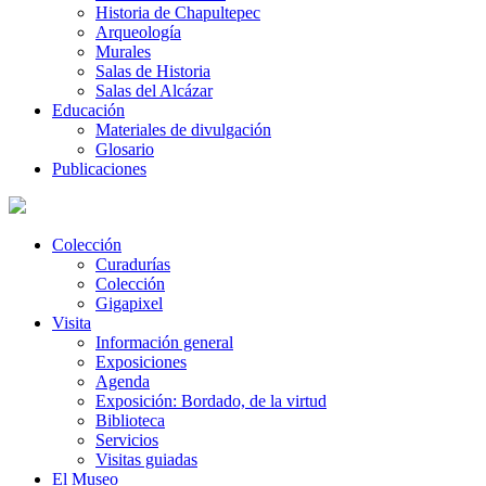
Historia de Chapultepec
Arqueología
Murales
Salas de Historia
Salas del Alcázar
Educación
Materiales de divulgación
Glosario
Publicaciones
Colección
Curadurías
Colección
Gigapixel
Visita
Información general
Exposiciones
Agenda
Exposición: Bordado, de la virtud
Biblioteca
Servicios
Visitas guiadas
El Museo