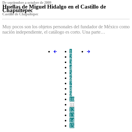
De septiembre a octubre de 2009
Huellas de Miguel Hidalgo en el Castillo de
Chapultepec
Castillo de Chapultepec
Muy pocos son los objetos personales del fundador de México como
nación independiente, el catálogo es corto. Una parte…
1
2
3
4
5
6
7
8
9
10
11
12
13
14
15