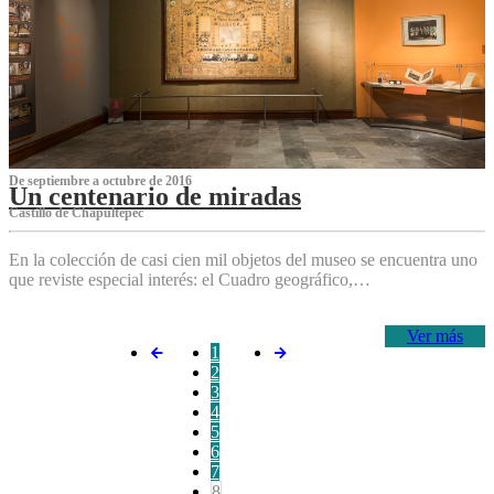
De septiembre a octubre de 2016
Un centenario de miradas
Castillo de Chapultepec
En la colección de casi cien mil objetos del museo se encuentra uno
que reviste especial interés: el Cuadro geográfico,…
Ver más
1
2
3
4
5
6
7
8