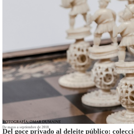
De mayo a septiembre de 2018
Del goce privado al deleite público: cole