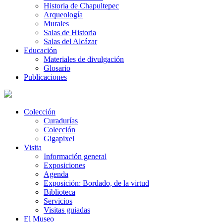
Historia de Chapultepec
Arqueología
Murales
Salas de Historia
Salas del Alcázar
Educación
Materiales de divulgación
Glosario
Publicaciones
Colección
Curadurías
Colección
Gigapixel
Visita
Información general
Exposiciones
Agenda
Exposición: Bordado, de la virtud
Biblioteca
Servicios
Visitas guiadas
El Museo