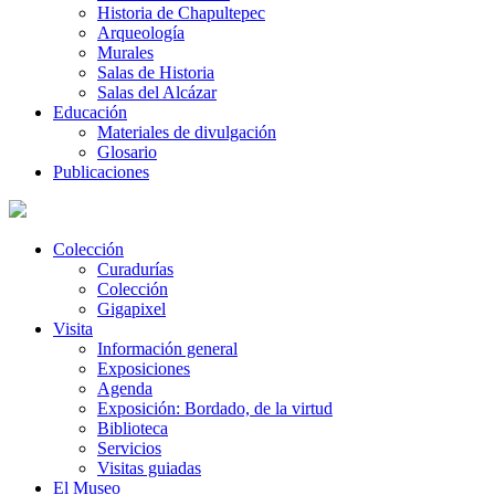
Historia de Chapultepec
Arqueología
Murales
Salas de Historia
Salas del Alcázar
Educación
Materiales de divulgación
Glosario
Publicaciones
Colección
Curadurías
Colección
Gigapixel
Visita
Información general
Exposiciones
Agenda
Exposición: Bordado, de la virtud
Biblioteca
Servicios
Visitas guiadas
El Museo