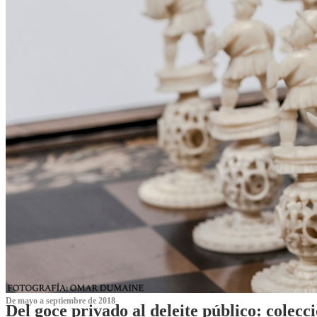
De mayo a septiembre de 2018
Del goce privado al deleite público: cole