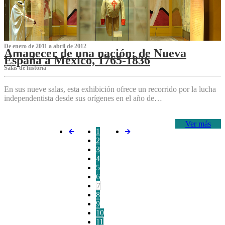
De enero de 2011 a abril de 2012
Amanecer de una nación: de Nueva
España a México, 1765-1836
Salas de historia
En sus nueve salas, esta exhibición ofrece un recorrido por la lucha
independentista desde sus orígenes en el año de…
Ver más
1
2
3
4
5
6
7
8
9
10
11