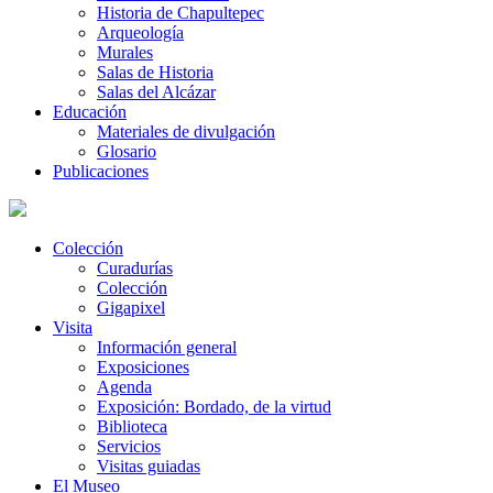
Historia de Chapultepec
Arqueología
Murales
Salas de Historia
Salas del Alcázar
Educación
Materiales de divulgación
Glosario
Publicaciones
Colección
Curadurías
Colección
Gigapixel
Visita
Información general
Exposiciones
Agenda
Exposición: Bordado, de la virtud
Biblioteca
Servicios
Visitas guiadas
El Museo