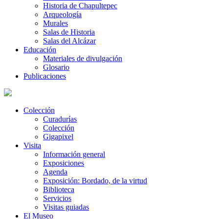
Historia de Chapultepec
Arqueología
Murales
Salas de Historia
Salas del Alcázar
Educación
Materiales de divulgación
Glosario
Publicaciones
Colección
Curadurías
Colección
Gigapixel
Visita
Información general
Exposiciones
Agenda
Exposición: Bordado, de la virtud
Biblioteca
Servicios
Visitas guiadas
El Museo