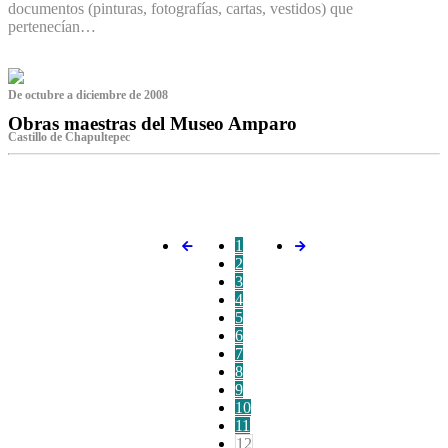
documentos (pinturas, fotografías, cartas, vestidos) que
pertenecían…
De octubre a diciembre de 2008
Obras maestras del Museo Amparo
Castillo de Chapultepec
‌
1
2
3
4
5
6
7
8
9
10
11
12