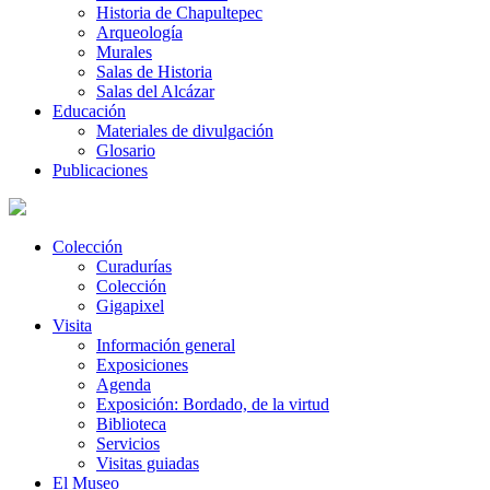
Historia de Chapultepec
Arqueología
Murales
Salas de Historia
Salas del Alcázar
Educación
Materiales de divulgación
Glosario
Publicaciones
Colección
Curadurías
Colección
Gigapixel
Visita
Información general
Exposiciones
Agenda
Exposición: Bordado, de la virtud
Biblioteca
Servicios
Visitas guiadas
El Museo