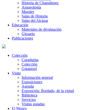
Historia de Chapultepec
Arqueología
Murales
Salas de Historia
Salas del Alcázar
Educación
Materiales de divulgación
Glosario
Publicaciones
Colección
Curadurías
Colección
Gigapixel
Visita
Información general
Exposiciones
Agenda
Exposición: Bordado, de la virtud
Biblioteca
Servicios
Visitas guiadas
El Museo