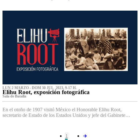
LUN 2 MARZO - DOM 30 JUL 2023, 9-17 H.
Elihu Root, exposición fotográfica
Sala de Batalla
En el otoño de 1907 visitó México el Honorable Elihu Root,
secretario de Estado de los Estados Unidos y jefe del Gabinete…
1