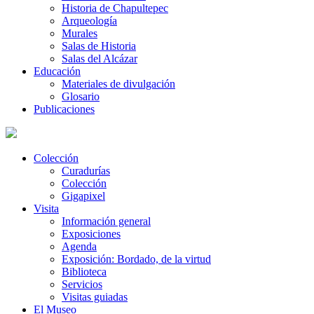
Historia de Chapultepec
Arqueología
Murales
Salas de Historia
Salas del Alcázar
Educación
Materiales de divulgación
Glosario
Publicaciones
Colección
Curadurías
Colección
Gigapixel
Visita
Información general
Exposiciones
Agenda
Exposición: Bordado, de la virtud
Biblioteca
Servicios
Visitas guiadas
El Museo