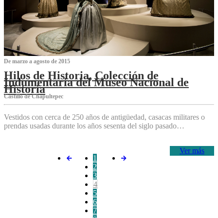
De marzo a agosto de 2015
Hilos de Historia, Colección de
Indumentaria del Museo Nacional de
Historia
Castillo de Chapultepec
Vestidos con cerca de 250 años de antigüedad, casacas militares o
prendas usadas durante los años sesenta del siglo pasado…
Ver más
1
2
3
4
5
6
7