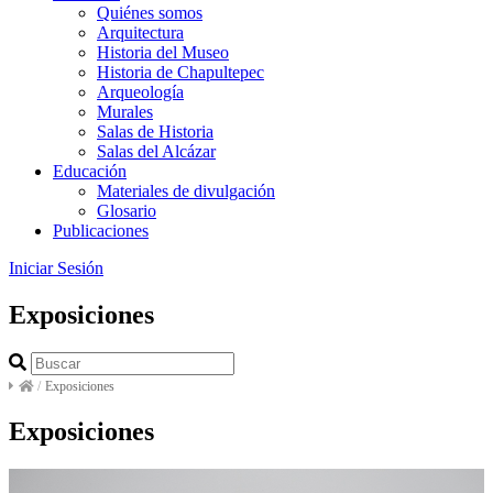
Quiénes somos
Arquitectura
Historia del Museo
Historia de Chapultepec
Arqueología
Murales
Salas de Historia
Salas del Alcázar
Educación
Materiales de divulgación
Glosario
Publicaciones
Iniciar Sesión
Exposiciones
/
Exposiciones
Exposiciones