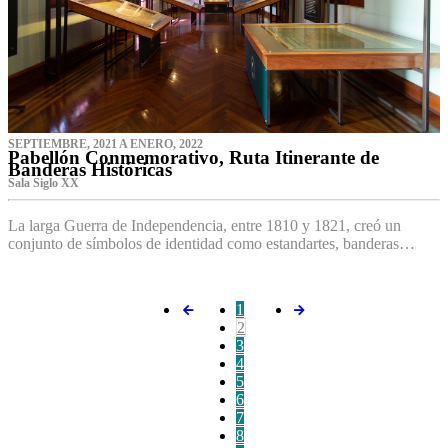
SEPTIEMBRE, 2021 A ENERO, 2022
Pabellón Conmemorativo, Ruta Itinerante de
Banderas Históricas
Sala Siglo XX
La larga Guerra de Independencia, entre 1810 y 1821, creó un
conjunto de símbolos de identidad como estandartes, banderas…
1
2
3
4
5
6
7
8