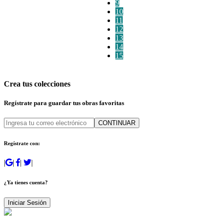
9
10
11
12
13
14
15
Crea tus colecciones
Regístrate para guardar tus obras favoritas
CONTINUAR
Regístrate con:
|
|
|
|
¿Ya tienes cuenta?
Iniciar Sesión