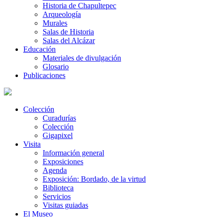
Historia de Chapultepec
Arqueología
Murales
Salas de Historia
Salas del Alcázar
Educación
Materiales de divulgación
Glosario
Publicaciones
Colección
Curadurías
Colección
Gigapixel
Visita
Información general
Exposiciones
Agenda
Exposición: Bordado, de la virtud
Biblioteca
Servicios
Visitas guiadas
El Museo