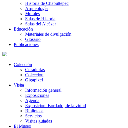
Historia de Chapultepec
Arqueología
Murales
Salas de Historia
Salas del Alcázar
Educación
Materiales de divulgación
Glosario
Publicaciones
Colección
Curadurías
Colección
Gigapixel
Visita
Información general
Exposiciones
Agenda
Exposición: Bordado, de la virtud
Biblioteca
Servicios
Visitas guiadas
El Museo