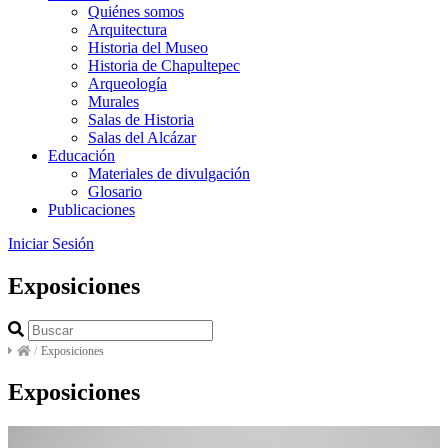
Quiénes somos
Arquitectura
Historia del Museo
Historia de Chapultepec
Arqueología
Murales
Salas de Historia
Salas del Alcázar
Educación
Materiales de divulgación
Glosario
Publicaciones
Iniciar Sesión
Exposiciones
/
Exposiciones
Exposiciones