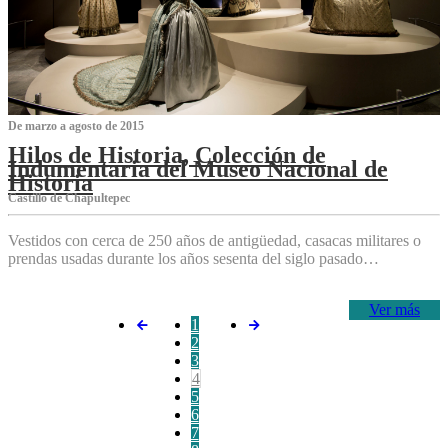
De marzo a agosto de 2015
Hilos de Historia, Colección de
Indumentaria del Museo Nacional de
Historia
Castillo de Chapultepec
Vestidos con cerca de 250 años de antigüedad, casacas militares o
prendas usadas durante los años sesenta del siglo pasado…
Ver más
1
2
3
4
5
6
7