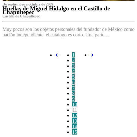
De septiembre a octubre de 2009
Huellas de Miguel Hidalgo en el Castillo de
Chapultepec
Castillo de Chapultepec
Muy pocos son los objetos personales del fundador de México como
nación independiente, el catálogo es corto. Una parte…
1
2
3
4
5
6
7
8
9
10
11
12
13
14
15