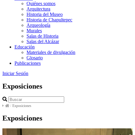
Quiénes somos
Arquitectura
Historia del Museo
Historia de Chapultepec
Arqueología
Murales
Salas de Historia
Salas del Alcázar
Educación
Materiales de divulgación
Glosario
Publicaciones
Iniciar Sesión
Exposiciones
/
Exposiciones
Exposiciones