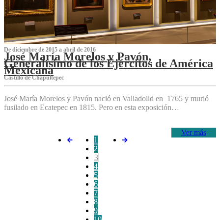
De diciembre de 2015 a abril de 2016
José María Morelos y Pavón,
Generalísimo de los Ejércitos de América
Mexicana
C‌astillo de Chapultepec
José María Morelos y Pavón nació en Valladolid en 1765 y murió
fusilado en Ecatepec en 1815. Pero en esta exposición…
Ver más
1
2
3
4
5
6
7
8
9
10