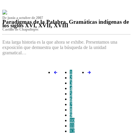
De junio a octubre de 2007
Paradigmas de la Palabra. Gramáticas indígenas de
los siglos XVI, XVII, XVIII
Castillo de Chapultepec
Esta larga historia es la que ahora se exhibe. Presentamos una
exposición que demuestra que la búsqueda de la unidad
gramatical…
1
2
3
4
5
6
7
8
9
10
11
12