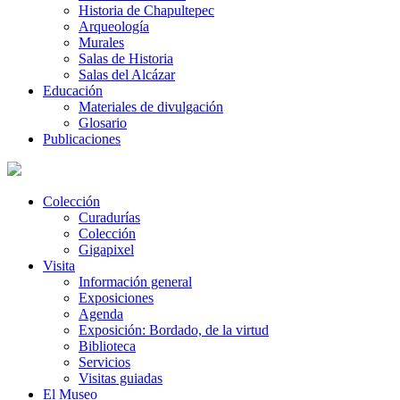
Historia de Chapultepec
Arqueología
Murales
Salas de Historia
Salas del Alcázar
Educación
Materiales de divulgación
Glosario
Publicaciones
Colección
Curadurías
Colección
Gigapixel
Visita
Información general
Exposiciones
Agenda
Exposición: Bordado, de la virtud
Biblioteca
Servicios
Visitas guiadas
El Museo