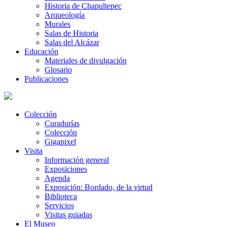
Historia de Chapultepec
Arqueología
Murales
Salas de Historia
Salas del Alcázar
Educación
Materiales de divulgación
Glosario
Publicaciones
Colección
Curadurías
Colección
Gigapixel
Visita
Información general
Exposiciones
Agenda
Exposición: Bordado, de la virtud
Biblioteca
Servicios
Visitas guiadas
El Museo