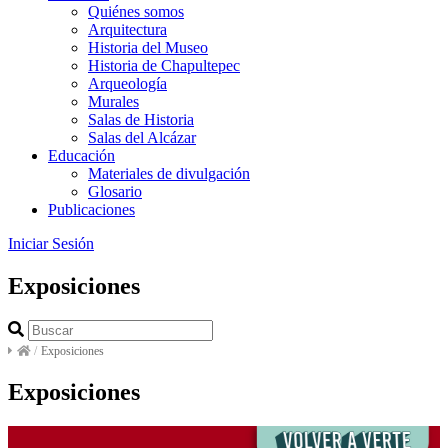
Quiénes somos
Arquitectura
Historia del Museo
Historia de Chapultepec
Arqueología
Murales
Salas de Historia
Salas del Alcázar
Educación
Materiales de divulgación
Glosario
Publicaciones
Iniciar Sesión
Exposiciones
/
Exposiciones
Exposiciones