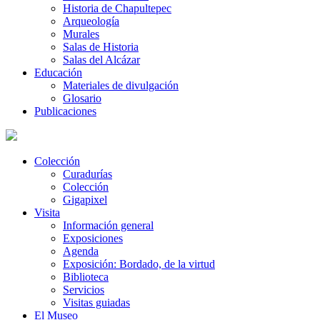
Historia de Chapultepec
Arqueología
Murales
Salas de Historia
Salas del Alcázar
Educación
Materiales de divulgación
Glosario
Publicaciones
Colección
Curadurías
Colección
Gigapixel
Visita
Información general
Exposiciones
Agenda
Exposición: Bordado, de la virtud
Biblioteca
Servicios
Visitas guiadas
El Museo