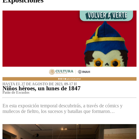
HASTA EL 27 DE AGOSTO DE 2023, 09-17 H
Niños héroes, un lunes de 1847
Patio de Escudos
En esta exposición temporal descubrirás, a través de cómics y
muñecos de fieltro, los sucesos y batallas que formaron…