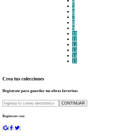
4
5
6
7
8
9
10
11
12
13
14
15
Crea tus colecciones
Regístrate para guardar tus obras favoritas
CONTINUAR
Regístrate con:
|
|
|
|