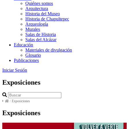
Quiénes somos
Arquitectura
Historia del Museo
Historia de Chapultepec
Arqueología
Murales
Salas de Historia
Salas del Alcázar
Educación
Materiales de divulgación
Glosario
Publicaciones
Iniciar Sesión
Exposiciones
/
Exposiciones
Exposiciones