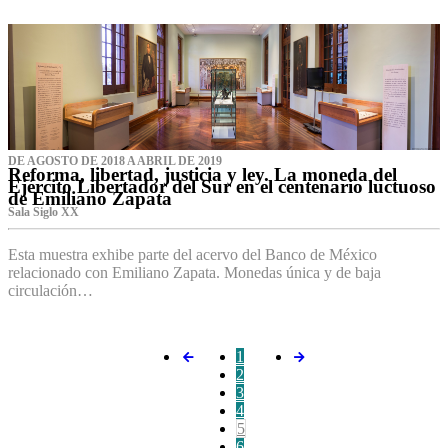
DE AGOSTO DE 2018 A ABRIL DE 2019
Reforma, libertad, justicia y ley. La moneda del
Ejército Libertador del Sur en el centenario luctuoso
de Emiliano Zapata
Sala Siglo XX
Esta muestra exhibe parte del acervo del Banco de México
relacionado con Emiliano Zapata. Monedas única y de baja
circulación…
1
2
3
4
5
6