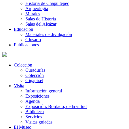
Historia de Chapultepec
Arqueología
Murales
Salas de Historia
Salas del Alcázar
Educación
Materiales de divulgación
Glosario
Publicaciones
Colección
Curadurías
Colección
Gigapixel
Visita
Información general
Exposiciones
Agenda
Exposición: Bordado, de la virtud
Biblioteca
Servicios
Visitas guiadas
El Museo