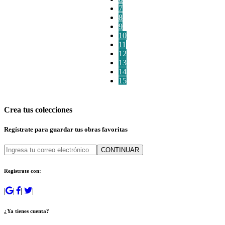
7
8
9
10
11
12
13
14
15
Crea tus colecciones
Regístrate para guardar tus obras favoritas
CONTINUAR
Regístrate con:
|
|
|
|
¿Ya tienes cuenta?