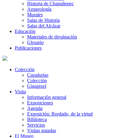
Historia de Chapultepec
Arqueología
Murales
Salas de Historia
Salas del Alcázar
Educación
Materiales de divulgación
Glosario
Publicaciones
Colección
Curadurías
Colección
Gigapixel
Visita
Información general
Exposiciones
Agenda
Exposición: Bordado, de la virtud
Biblioteca
Servicios
Visitas guiadas
El Museo