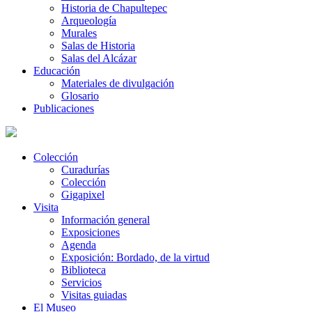
Historia de Chapultepec
Arqueología
Murales
Salas de Historia
Salas del Alcázar
Educación
Materiales de divulgación
Glosario
Publicaciones
Colección
Curadurías
Colección
Gigapixel
Visita
Información general
Exposiciones
Agenda
Exposición: Bordado, de la virtud
Biblioteca
Servicios
Visitas guiadas
El Museo