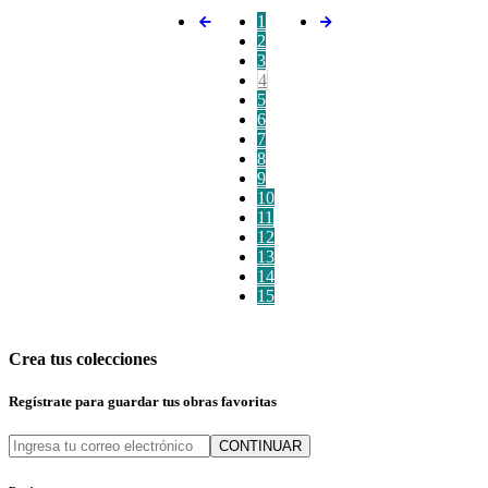
1
2
3
4
5
6
7
8
9
10
11
12
13
14
15
Crea tus colecciones
Regístrate para guardar tus obras favoritas
CONTINUAR