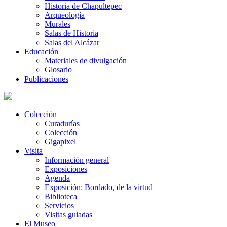
Historia de Chapultepec
Arqueología
Murales
Salas de Historia
Salas del Alcázar
Educación
Materiales de divulgación
Glosario
Publicaciones
Colección
Curadurías
Colección
Gigapixel
Visita
Información general
Exposiciones
Agenda
Exposición: Bordado, de la virtud
Biblioteca
Servicios
Visitas guiadas
El Museo