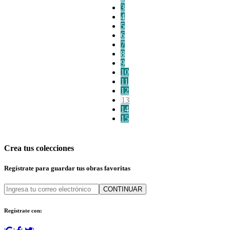
3
4
5
6
7
8
9
10
11
12
13
14
15
Crea tus colecciones
Regístrate para guardar tus obras favoritas
CONTINUAR
Regístrate con: