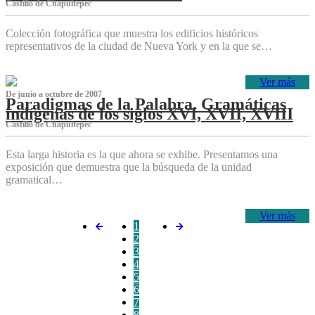
Castillo de Chapultepec
Colección fotográfica que muestra los edificios históricos
representativos de la ciudad de Nueva York y en la que se…
Ver más
De junio a octubre de 2007
Paradigmas de la Palabra. Gramáticas
indígenas de los siglos XVI, XVII, XVIII
Castillo de Chapultepec
Esta larga historia es la que ahora se exhibe. Presentamos una
exposición que demuestra que la búsqueda de la unidad
gramatical…
Ver más
1
2
3
4
5
6
7
8