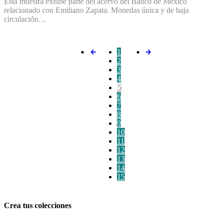
Esta muestra exhibe parte del acervo del Banco de México
relacionado con Emiliano Zapata. Monedas única y de baja
circulación…
1
2
3
4
5
6
7
8
9
10
11
12
13
14
15
Crea tus colecciones