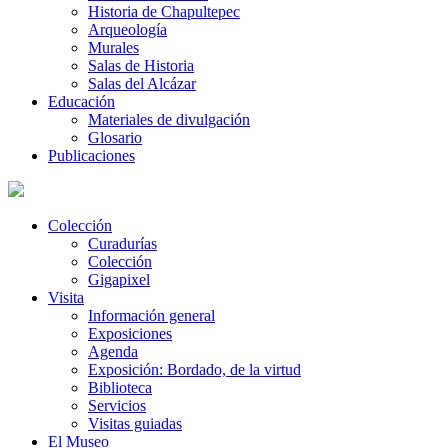
Historia de Chapultepec
Arqueología
Murales
Salas de Historia
Salas del Alcázar
Educación
Materiales de divulgación
Glosario
Publicaciones
Colección
Curadurías
Colección
Gigapixel
Visita
Información general
Exposiciones
Agenda
Exposición: Bordado, de la virtud
Biblioteca
Servicios
Visitas guiadas
El Museo