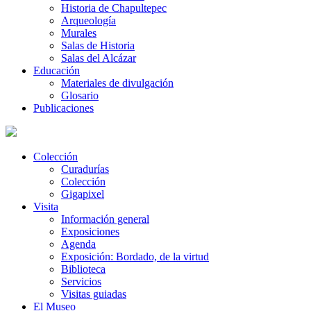
Historia de Chapultepec
Arqueología
Murales
Salas de Historia
Salas del Alcázar
Educación
Materiales de divulgación
Glosario
Publicaciones
Colección
Curadurías
Colección
Gigapixel
Visita
Información general
Exposiciones
Agenda
Exposición: Bordado, de la virtud
Biblioteca
Servicios
Visitas guiadas
El Museo