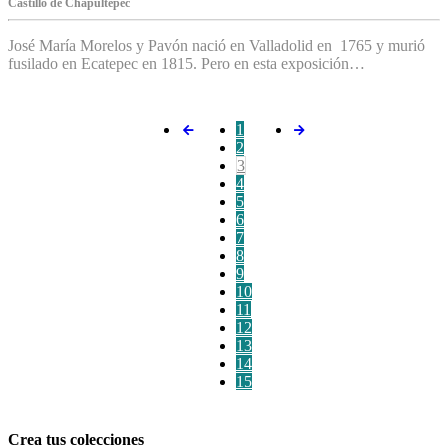
C‌astillo de Chapultepec
José María Morelos y Pavón nació en Valladolid en 1765 y murió
fusilado en Ecatepec en 1815. Pero en esta exposición…
1
2
3
4
5
6
7
8
9
10
11
12
13
14
15
Crea tus colecciones