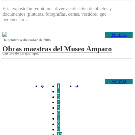
Esta exposición reunió una diversa colección de objetos y
documentos (pinturas, fotografías, cartas, vestidos) que
pertenecían…
Ver más
De octubre a diciembre de 2008
Obras maestras del Museo Amparo
Castillo de Chapultepec
‌
Ver más
1
2
3
4
5
6
7
8
9
10