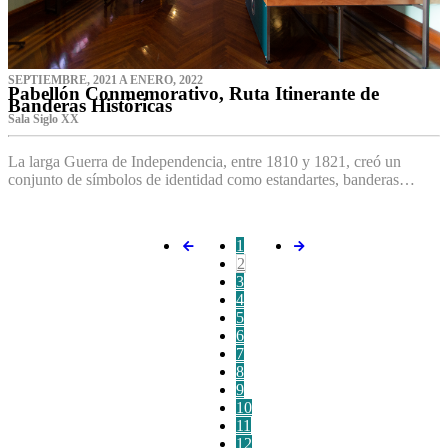
SEPTIEMBRE, 2021 A ENERO, 2022
Pabellón Conmemorativo, Ruta Itinerante de
Banderas Históricas
Sala Siglo XX
La larga Guerra de Independencia, entre 1810 y 1821, creó un
conjunto de símbolos de identidad como estandartes, banderas…
1
2
3
4
5
6
7
8
9
10
11
12