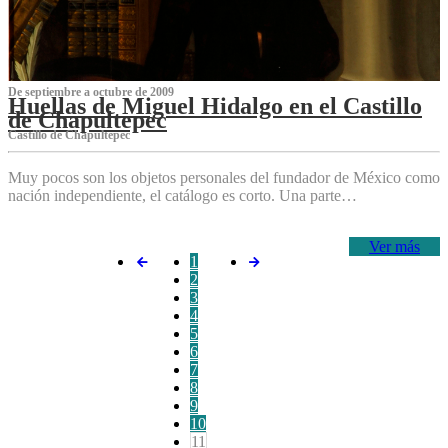
De septiembre a octubre de 2009
Huellas de Miguel Hidalgo en el Castillo
de Chapultepec
Castillo de Chapultepec
Muy pocos son los objetos personales del fundador de México como
nación independiente, el catálogo es corto. Una parte…
Ver más
1
2
3
4
5
6
7
8
9
10
11