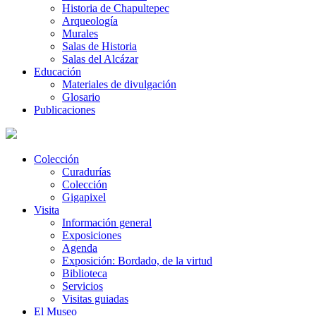
Historia de Chapultepec
Arqueología
Murales
Salas de Historia
Salas del Alcázar
Educación
Materiales de divulgación
Glosario
Publicaciones
Colección
Curadurías
Colección
Gigapixel
Visita
Información general
Exposiciones
Agenda
Exposición: Bordado, de la virtud
Biblioteca
Servicios
Visitas guiadas
El Museo