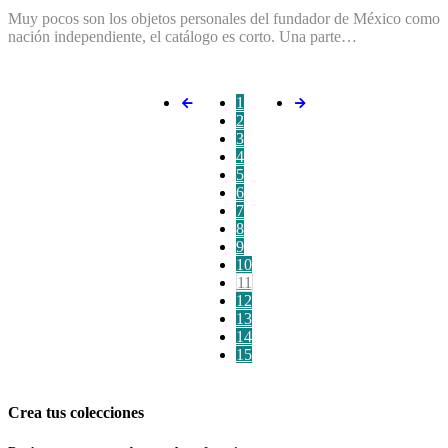
Muy pocos son los objetos personales del fundador de México como
nación independiente, el catálogo es corto. Una parte…
1
2
3
4
5
6
7
8
9
10
11
12
13
14
15
Crea tus colecciones