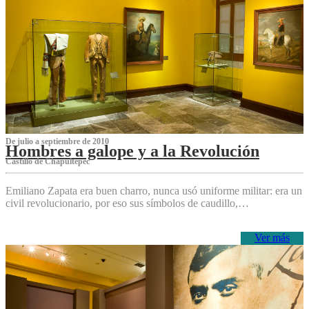
De julio a septiembre de 2010
Hombres a galope y a la Revolución
Castillo de Chapultepec
Emiliano Zapata era buen charro, nunca usó uniforme militar: era un
civil revolucionario, por eso sus símbolos de caudillo,…
Ver más