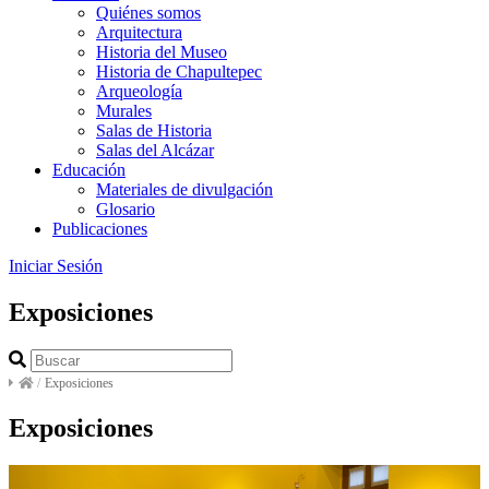
Quiénes somos
Arquitectura
Historia del Museo
Historia de Chapultepec
Arqueología
Murales
Salas de Historia
Salas del Alcázar
Educación
Materiales de divulgación
Glosario
Publicaciones
Iniciar Sesión
Exposiciones
/
Exposiciones
Exposiciones