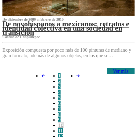
De diciembre de 2009 a febrero de 2010
De novohispanos a mexicanos: retratos e
identidad colectiva en una sociedad en
transición
Castillo de Chapultepec
Exposición compuesta por poco más de 100 pinturas de mediano y
gran formato, además de algunos objetos, en los que se…
Ver más
1
2
3
4
5
6
7
8
9
10
11
12