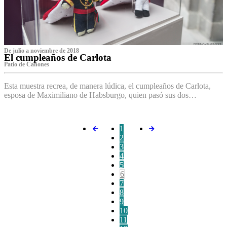
De julio a noviembre de 2018
El cumpleaños de Carlota
Patio de Cañones
Esta muestra recrea, de manera lúdica, el cumpleaños de Carlota,
esposa de Maximiliano de Habsburgo, quien pasó sus dos…
1
2
3
4
5
6
7
8
9
10
11