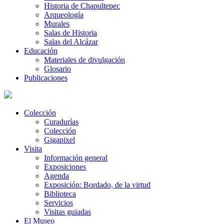
Historia de Chapultepec
Arqueología
Murales
Salas de Historia
Salas del Alcázar
Educación
Materiales de divulgación
Glosario
Publicaciones
Colección
Curadurías
Colección
Gigapixel
Visita
Información general
Exposiciones
Agenda
Exposición: Bordado, de la virtud
Biblioteca
Servicios
Visitas guiadas
El Museo