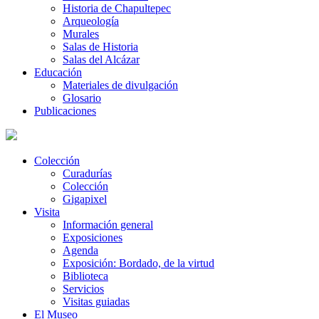
Historia de Chapultepec
Arqueología
Murales
Salas de Historia
Salas del Alcázar
Educación
Materiales de divulgación
Glosario
Publicaciones
Colección
Curadurías
Colección
Gigapixel
Visita
Información general
Exposiciones
Agenda
Exposición: Bordado, de la virtud
Biblioteca
Servicios
Visitas guiadas
El Museo