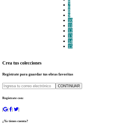
7
8
9
10
11
12
13
14
15
Crea tus colecciones
Regístrate para guardar tus obras favoritas
CONTINUAR
Regístrate con:
|
|
|
|
¿Ya tienes cuenta?