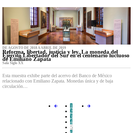
DE AGOSTO DE 2018 A ABRIL DE 2019
Reforma, libertad, justicia y ley. La moneda del
Ejército Libertador del Sur en el centenario luctuoso
de Emiliano Zapata
Sala Siglo XX
Esta muestra exhibe parte del acervo del Banco de México
relacionado con Emiliano Zapata. Monedas única y de baja
circulación…
1
2
3
4
5
6