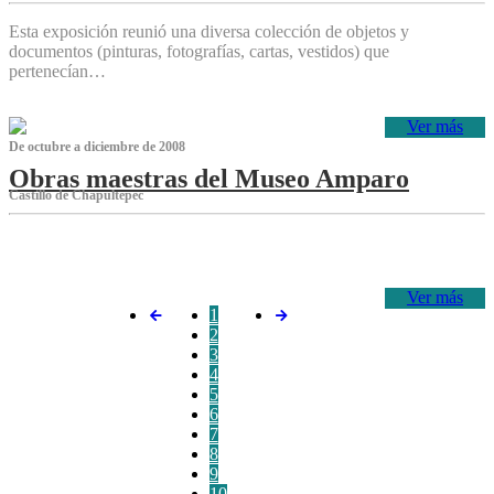
Esta exposición reunió una diversa colección de objetos y
documentos (pinturas, fotografías, cartas, vestidos) que
pertenecían…
Ver más
De octubre a diciembre de 2008
Obras maestras del Museo Amparo
Castillo de Chapultepec
‌
Ver más
1
2
3
4
5
6
7
8
9
10