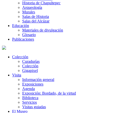
Historia de Chapultepec
Arqueología
Murales
Salas de Historia
Salas del Alcázar
Educación
Materiales de divulgación
Glosario
Publicaciones
Colección
Curadurías
Colección
Gigapixel
Visita
Información general
Exposiciones
Agenda
Exposición: Bordado, de la virtud
Biblioteca
Servicios
Visitas guiadas
El Museo