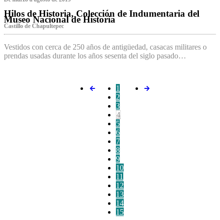
Hilos de Historia, Colección de Indumentaria del
Museo Nacional de Historia
Castillo de Chapultepec
Vestidos con cerca de 250 años de antigüedad, casacas militares o
prendas usadas durante los años sesenta del siglo pasado…
1
2
3
4
5
6
7
8
9
10
11
12
13
14
15