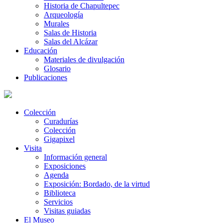
Historia de Chapultepec
Arqueología
Murales
Salas de Historia
Salas del Alcázar
Educación
Materiales de divulgación
Glosario
Publicaciones
Colección
Curadurías
Colección
Gigapixel
Visita
Información general
Exposiciones
Agenda
Exposición: Bordado, de la virtud
Biblioteca
Servicios
Visitas guiadas
El Museo