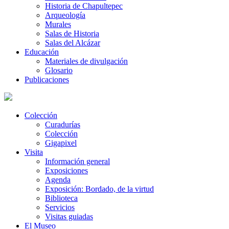
Historia de Chapultepec
Arqueología
Murales
Salas de Historia
Salas del Alcázar
Educación
Materiales de divulgación
Glosario
Publicaciones
Colección
Curadurías
Colección
Gigapixel
Visita
Información general
Exposiciones
Agenda
Exposición: Bordado, de la virtud
Biblioteca
Servicios
Visitas guiadas
El Museo