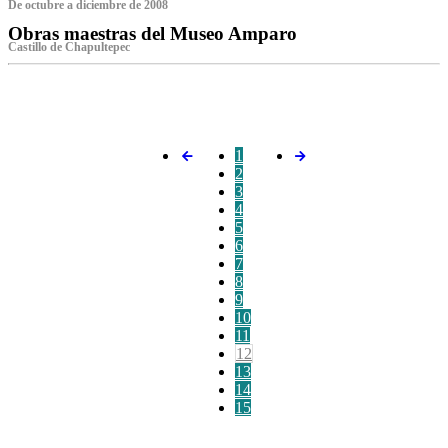
De octubre a diciembre de 2008
Obras maestras del Museo Amparo
Castillo de Chapultepec
‌
1
2
3
4
5
6
7
8
9
10
11
12
13
14
15