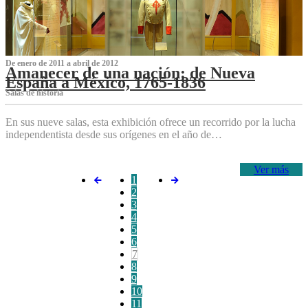
De enero de 2011 a abril de 2012
Amanecer de una nación: de Nueva
España a México, 1765-1836
Salas de historia
En sus nueve salas, esta exhibición ofrece un recorrido por la lucha
independentista desde sus orígenes en el año de…
Ver más
1
2
3
4
5
6
7
8
9
10
11