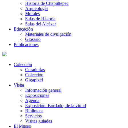
Historia de Chapultepec
Arqueología
Murales
Salas de Historia
Salas del Alcázar
Educación
Materiales de divulgación
Glosario
Publicaciones
Colección
Curadurías
Colección
Gigapixel
Visita
Información general
Exposiciones
Agenda
Exposición: Bordado, de la virtud
Biblioteca
Servicios
Visitas guiadas
El Museo