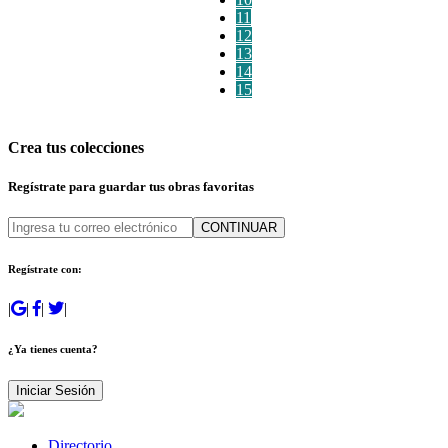
11
12
13
14
15
Crea tus colecciones
Regístrate para guardar tus obras favoritas
CONTINUAR
Regístrate con:
|
|
|
|
¿Ya tienes cuenta?
Iniciar Sesión
Directorio