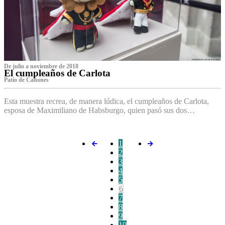
De julio a noviembre de 2018
El cumpleaños de Carlota
Patio de Cañones
Esta muestra recrea, de manera lúdica, el cumpleaños de Carlota,
esposa de Maximiliano de Habsburgo, quien pasó sus dos…
1
2
3
4
5
6
7
8
9
10