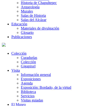
Historia de Chapultepec
Arqueología
Murales
Salas de Historia
Salas del Alcázar
Educación
Materiales de divulgación
Glosario
Publicaciones
Colección
Curadurías
Colección
Gigapixel
Visita
Información general
Exposiciones
Agenda
Exposición: Bordado, de la virtud
Biblioteca
Servicios
Visitas guiadas
El Museo