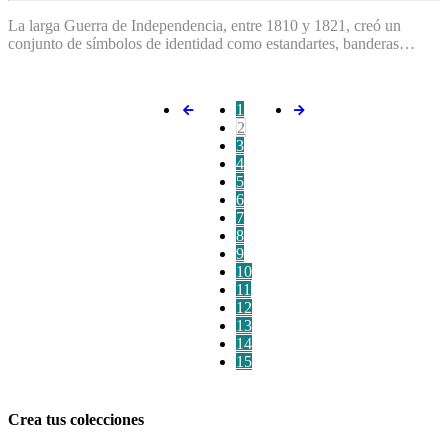
La larga Guerra de Independencia, entre 1810 y 1821, creó un
conjunto de símbolos de identidad como estandartes, banderas…
1
2
3
4
5
6
7
8
9
10
11
12
13
14
15
Crea tus colecciones